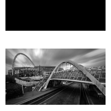
Dave Buckley
Managing Director, Envac
UK