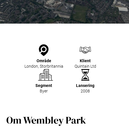
EAP – styresystem
Avfallsfraksjoner
R&D
Service & Vedlikehold
Oppgradering & Modernisering
Serviceavtaler
Område
Klient
London, Storbritannia
Quintain Ltd
Segment
Lansering
Byer
2008
Om Wembley Park