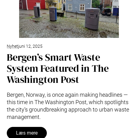
Typer af affald
Kontakt os
Forskning og udvikling
Envac systempleje og tjenester
Modernisering og opgradering
Vedligeholdelsesaftaler: pålidelig systempleje
Nyhet
juni 12, 2025
Bergen’s Smart Waste
System Featured in The
Washington Post
Bergen, Norway, is once again making headlines —
this time in The Washington Post, which spotlights
the city’s groundbreaking approach to urban waste
management.
Læs mere