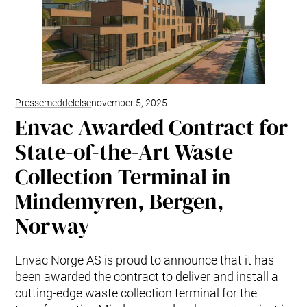
Typer af affald
Kontakt os
Forskning og udvikling
Envac systempleje og tjenester
Modernisering og opgradering
Vedligeholdelsesaftaler: pålidelig systempleje
Pressemeddelelse
november 5, 2025
Envac Awarded Contract for
State-of-the-Art Waste
Collection Terminal in
Mindemyren, Bergen,
Norway
Envac Norge AS is proud to announce that it has
been awarded the contract to deliver and install a
cutting-edge waste collection terminal for the