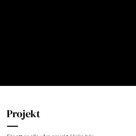
och inspirerat tusentals
nationella och internationella
besökare till Hammarby.
Karin Wanngård (S)
Borgmästare,
Stockholm stad
Projekt