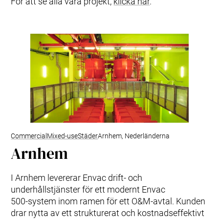
För att se alla våra projekt,
klicka här
.
Commercial
Mixed-use
Städer
Arnhem, Nederländerna
Arnhem
I Arnhem levererar Envac drift‑ och
underhållstjänster för ett modernt Envac
500‑system inom ramen för ett O&M‑avtal. Kunden
drar nytta av ett strukturerat och kostnadseffektivt